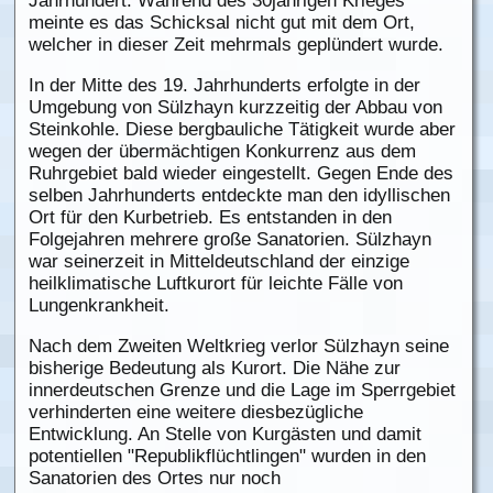
Jahrhundert. Während des 30jährigen Krieges
meinte es das Schicksal nicht gut mit dem Ort,
welcher in dieser Zeit mehrmals geplündert wurde.
In der Mitte des 19. Jahrhunderts erfolgte in der
Umgebung von Sülzhayn kurzzeitig der Abbau von
Steinkohle. Diese bergbauliche Tätigkeit wurde aber
wegen der übermächtigen Konkurrenz aus dem
Ruhrgebiet bald wieder eingestellt. Gegen Ende des
selben Jahrhunderts entdeckte man den idyllischen
Ort für den Kurbetrieb. Es entstanden in den
Folgejahren mehrere große Sanatorien. Sülzhayn
war seinerzeit in Mitteldeutschland der einzige
heilklimatische Luftkurort für leichte Fälle von
Lungenkrankheit.
Nach dem Zweiten Weltkrieg verlor Sülzhayn seine
bisherige Bedeutung als Kurort. Die Nähe zur
innerdeutschen Grenze und die Lage im Sperrgebiet
verhinderten eine weitere diesbezügliche
Entwicklung. An Stelle von Kurgästen und damit
potentiellen "Republikflüchtlingen" wurden in den
Sanatorien des Ortes nur noch