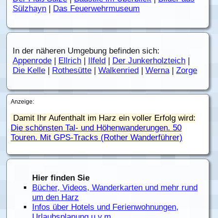
Sülzhayn
|
Das Feuerwehrmuseum
In der näheren Umgebung befinden sich:
Appenrode
|
Ellrich
|
Ilfeld
|
Der Junkerholzteich
|
Die Kelle
|
Rothesütte
|
Walkenried
|
Werna
|
Zorge
Anzeige:
Damit Ihr Aufenthalt im Harz ein voller Erfolg wird:
Die schönsten Tal- und Höhenwanderungen. 50
Touren. Mit GPS-Tracks (Rother Wanderführer)
Hier finden Sie
Bücher, Videos, Wanderkarten und mehr rund
um den Harz
Infos über Hotels und Ferienwohnungen,
Urlaubsplanung u.v.m.