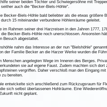
thilfe seiner beiden Töchter und Schwiegersöhne mit Trepp
seither auch die "Becker-Biels-Höhle".
ie Becker-Biels-Höhle bald beliebter als die etwas größer
durch 15 miteinander verbundene Höhlenräume geleitet.
 im Rahmen seiner drei Harzreisen in den Jahren 1777, 178
die Becker-Biels-Höhle noch unerschlossen. Ansonsten hätte
en Besuch abgestattet.
shöhle nahm das Interesse an der nun "Bielshöhle" genann
 der Familie Becker an die Harzer Werke wurden die Führun
vom Menschen angelegten Wege im Inneren des Berges. Priva
 erkundeten sie auf eigene Faust. Zudem machten sich dort z
opfsteinen vergriffen. Daher verschloß man den Eingang mit
e zu bereiten.
le entwickelte sich anschließend zum Rückzugsraum für Fl
r die sich selbst überlassenen Hohlräume. Eine Wiedereröffn
Zukunft nicht geplant.