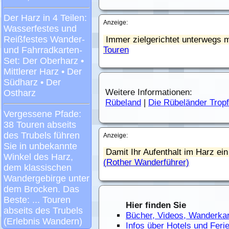
Anzeige:
Immer zielgerichtet unterwegs m
Touren
Weitere Informationen:
Rübeland
|
Die Rübeländer Tropf
Anzeige:
Damit Ihr Aufenthalt im Harz ein 
(Rother Wanderführer)
Hier finden Sie
Bücher, Videos, Wanderka
Infos über Hotels und Fer